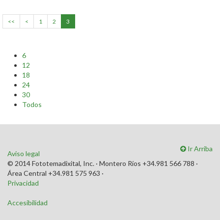
<<
<
1
2
3
6
12
18
24
30
Todos
Ir Arriba
Aviso legal
© 2014 Fototemadixital, Inc. · Montero Ríos +34.981 566 788 ·
Área Central +34.981 575 963 ·
Privacidad
Accesibilidad